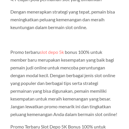
Dengan menerapkan strategi yang tepat, pemain bisa
meningkatkan peluang kemenangan dan meraih
keuntungan dalam bermain slot online.
Promo terbaru
slot depo 5k
bonus 100% untuk
member baru merupakan kesempatan yang baik bagi
pemain judi online untuk mencoba peruntungan
dengan modal kecil. Dengan berbagai jenis slot online
yang populer dan berbagai tips serta strategi
permainan yang bisa digunakan, pemain memiliki
kesempatan untuk meraih kemenangan yang besar.
Jangan lewatkan promo menarik ini dan tingkatkan
peluang kemenangan Anda dalam bermain slot online!
Promo Terbaru Slot Depo 5K Bonus 100% untuk