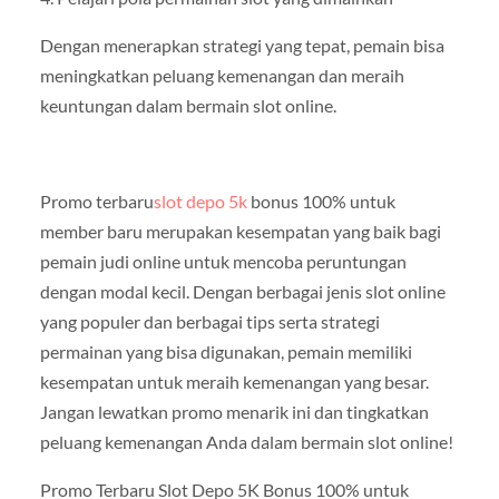
Dengan menerapkan strategi yang tepat, pemain bisa
meningkatkan peluang kemenangan dan meraih
keuntungan dalam bermain slot online.
Promo terbaru
slot depo 5k
bonus 100% untuk
member baru merupakan kesempatan yang baik bagi
pemain judi online untuk mencoba peruntungan
dengan modal kecil. Dengan berbagai jenis slot online
yang populer dan berbagai tips serta strategi
permainan yang bisa digunakan, pemain memiliki
kesempatan untuk meraih kemenangan yang besar.
Jangan lewatkan promo menarik ini dan tingkatkan
peluang kemenangan Anda dalam bermain slot online!
Promo Terbaru Slot Depo 5K Bonus 100% untuk