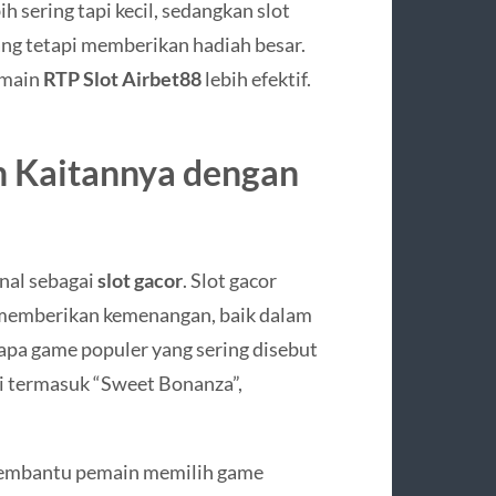
 sering tapi kecil, sedangkan slot
nang tetapi memberikan hadiah besar.
rmain
RTP Slot Airbet88
lebih efektif.
an Kaitannya dengan
enal sebagai
slot gacor
. Slot gacor
g memberikan kemenangan, baik dalam
pa game populer yang sering disebut
i termasuk “Sweet Bonanza”,
mbantu pemain memilih game