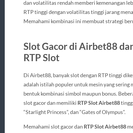
dan volatilitas rendah memberi kemenangan lebih
RTP tinggi dengan volatilitas tinggi jarang me
Memahami kombinasi ini membuat strategi be
Slot Gacor di Airbet88 d
RTP Slot
Di Airbet88, banyak slot dengan RTP tinggi dik
adalah istilah populer untuk mesin yang serin
bentuk kombinasi simbol maupun bonus. Bebera
slot gacor dan memiliki
RTP Slot Airbet88
tingg
“Starlight Princess”, dan “Gates of Olympus”.
Memahami slot gacor dan
RTP Slot Airbet88
me