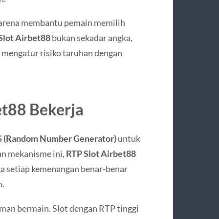
karena membantu pemain memilih
Slot Airbet88
bukan sekadar angka,
n mengatur risiko taruhan dengan
et88 Bekerja
 (Random Number Generator)
untuk
an mekanisme ini,
RTP Slot Airbet88
gga setiap kemenangan benar-benar
n.
laman bermain. Slot dengan RTP tinggi