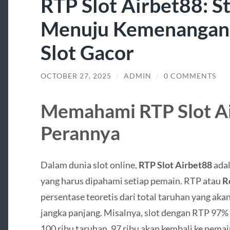
RTP Slot Airbet88: S
Menuju Kemenangan 
Slot Gacor
OCTOBER 27, 2025
/
ADMIN
/
0 COMMENTS
Memahami RTP Slot A
Perannya
Dalam dunia slot online,
RTP Slot Airbet88
adal
yang harus dipahami setiap pemain. RTP atau
R
persentase teoretis dari total taruhan yang ak
jangka panjang. Misalnya, slot dengan RTP 97% be
100 ribu taruhan, 97 ribu akan kembali ke pemai