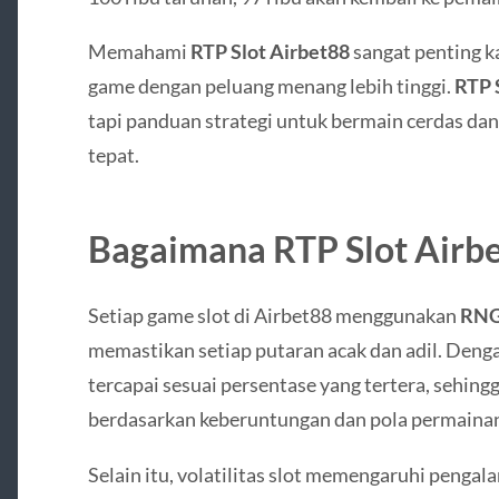
Memahami
RTP Slot Airbet88
sangat penting 
game dengan peluang menang lebih tinggi.
RTP 
tapi panduan strategi untuk bermain cerdas da
tepat.
Bagaimana RTP Slot Airb
Setiap game slot di Airbet88 menggunakan
RNG
memastikan setiap putaran acak dan adil. Deng
tercapai sesuai persentase yang tertera, sehin
berdasarkan keberuntungan dan pola permaina
Selain itu, volatilitas slot memengaruhi penga