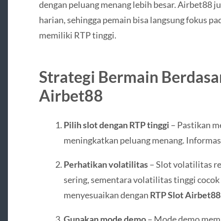
dengan peluang menang lebih besar. Airbet88 ju
harian, sehingga pemain bisa langsung fokus p
memiliki RTP tinggi.
Strategi Bermain Berdasa
Airbet88
Pilih slot dengan RTP tinggi
– Pastikan me
meningkatkan peluang menang. Informasi 
Perhatikan volatilitas
– Slot volatilitas
sering, sementara volatilitas tinggi coco
menyesuaikan dengan
RTP Slot Airbet88
Gunakan mode demo
– Mode demo memb