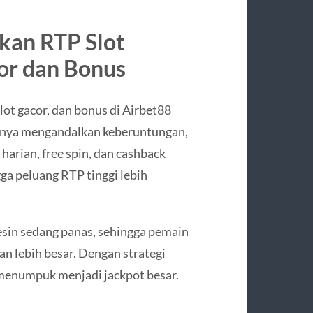
an RTP Slot
or dan Bonus
slot gacor, dan bonus di Airbet88
hanya mengandalkan keberuntungan,
harian, free spin, dan cashback
a peluang RTP tinggi lebih
esin sedang panas, sehingga pemain
n lebih besar. Dengan strategi
 menumpuk menjadi jackpot besar.