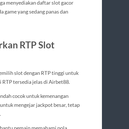
ga menyediakan daftar slot gacor
ada game yang sedang panas dan
rkan RTP Slot
milih slot dengan RTP tinggi untuk
RTP tersedia jelas di Airbet88.
 rendah cocok untuk kemenangan
k untuk mengejar jackpot besar, tetap
.
antu pemain memahami pola