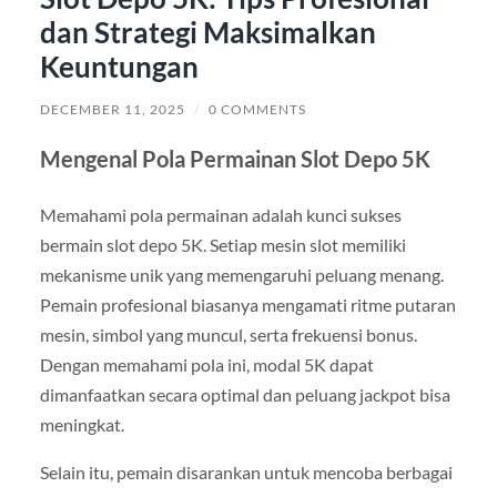
dan Strategi Maksimalkan
Keuntungan
DECEMBER 11, 2025
/
0 COMMENTS
Mengenal Pola Permainan Slot Depo 5K
Memahami pola permainan adalah kunci sukses
bermain slot depo 5K. Setiap mesin slot memiliki
mekanisme unik yang memengaruhi peluang menang.
Pemain profesional biasanya mengamati ritme putaran
mesin, simbol yang muncul, serta frekuensi bonus.
Dengan memahami pola ini, modal 5K dapat
dimanfaatkan secara optimal dan peluang jackpot bisa
meningkat.
Selain itu, pemain disarankan untuk mencoba berbagai